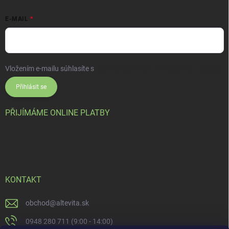
E-MAIL
Vložením e-mailu súhlasíte s
podmienkami ochrany osobných údajov
Přihlásit se
PŘIJÍMÁME ONLINE PLATBY
KONTAKT
obchod
@
altevita.sk
0948 280 711 (9:00 - 14:00)