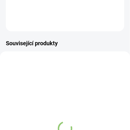
DETAILNÍ INFORMACE
ZEPTAT SE
HLÍDAT
Související produkty
VÍCE ZA MÉNĚ
VÍCE ZA MÉNĚ
3671
11813
SKLADEM
(>5 KS)
SKLADEM
(>5 KS)
Kyosun Bio Matcha Tea 2
Altevita skleněná láhev
g
na vodu 1 ks
12,99 Kč