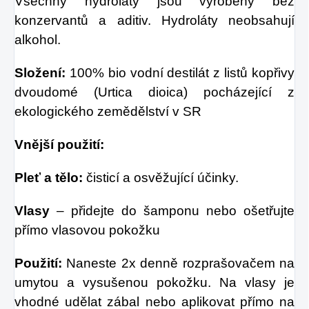
Všechny hydroláty jsou vyrobeny bez
konzervantů a aditiv. Hydroláty neobsahují
alkohol.
Složení:
100% bio vodní destilát z listů kopřivy
dvoudomé (Urtica dioica) pocházející z
ekologického zemědělství v SR
Vnější použití:
Pleť a tělo:
čisticí a osvěžující účinky.
Vlasy
– přidejte do šamponu nebo ošetřujte
přímo vlasovou pokožku
Použití:
Naneste 2x denně rozprašovačem na
umytou a vysušenou pokožku. Na vlasy je
vhodné udělat zábal nebo aplikovat přímo na