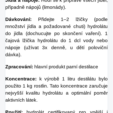
Jídla a nápoje:
Hodí se k přípravě všech jídel,
případně nápojů (limonády).
Dávkování:
Přidejte 1–2 lžičky (podle
množství jídla a požadované chuti) hydrolátu
do jídla (dochucujte po skončení vaření). 1
čajová lžička hydrolátu do 1 dcl vody nebo
nápoje (užívat 3x denně, u dětí poloviční
dávka).
Zpracování:
hlavní produkt parní destilace
Koncentrace:
k výrobě 1 litru destilátu bylo
použito 1 kg rostlin. Tato koncentrace zaručuje
nejvyšší kvalitu hydrolátu a optimální poměr
aktivních látek.
Použití:
hydrolát certifikovaný pro vnější i