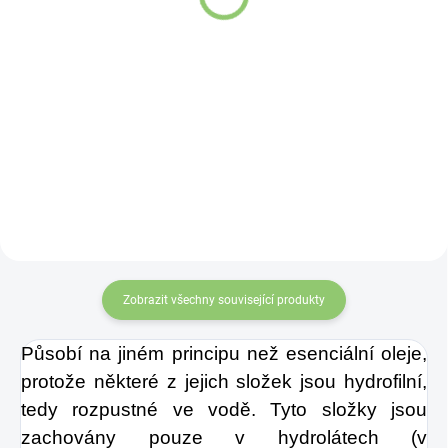
265,88 Kč
Do košíku
Do košíku
J
edná se o
Skleněná láhev
nejoblíbenější
Altevita
balení
v naší
nabídce.
Matcha Tea
je z hlediska
nutričních hodnot
přibližně 10x silnější
než běžný zelený
Zobrazit všechny související produkty
čaj.
Působí na jiném principu než esenciální oleje,
protože některé z jejich složek jsou hydrofilní,
tedy rozpustné ve vodě. Tyto složky jsou
zachovány pouze v hydrolátech (v