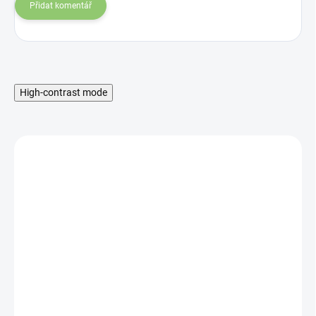
Přidat komentář
High-contrast mode
MNOŽSTEVNÁ ZĽAVA
SKLADOM
Hydro Balance
Strawberry & Kiwi