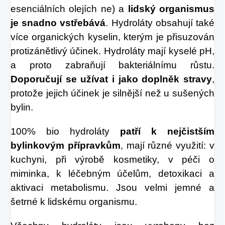
esenciálních olejích ne) a
lidský organismus
je snadno vstřebává
. Hydroláty obsahují také
více organických kyselin, kterým je přisuzován
protizánětlivý účinek. Hydroláty mají kyselé pH,
a proto zabraňují bakteriálnímu růstu.
Doporučují se užívat i jako doplněk stravy
,
protože jejich účinek je silnější než u sušených
bylin.
100% bio hydroláty
patří k nejčistším
bylinkovým přípravkům
, mají různé využití: v
kuchyni, při výrobě kosmetiky, v péči o
miminka, k léčebným účelům, detoxikaci a
aktivaci metabolismu. Jsou velmi jemné a
šetrné k lidskému organismu.