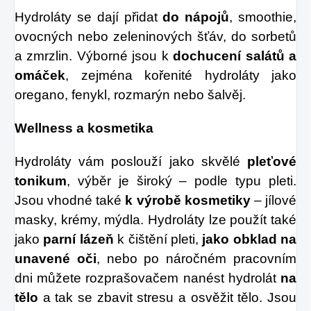
Hydroláty se dají přidat
do nápojů
, smoothie,
ovocných nebo zeleninových šťáv, do sorbetů
a zmrzlin. Výborné jsou k
dochucení salátů
a
omáček
, zejména kořenité hydroláty jako
oregano, fenykl, rozmarýn nebo šalvěj.
Wellness a kosmetika
Hydroláty vám poslouží jako skvělé
pleťové
tonikum
, výběr je široký – podle typu pleti.
Jsou vhodné také
k výrobě kosmetiky
– jílové
masky, krémy, mýdla. Hydroláty lze použít také
jako
parní lázeň
k čištění pleti,
jako obklad na
unavené oči
, nebo po náročném pracovním
dni můžete rozprašovačem nanést hydrolát
na
tělo
a tak se zbavit stresu a osvěžit tělo. Jsou