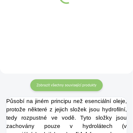
21,43 Kč
Detail
Do košíku
Čínské mince
svázané
červenou šňůrkou
symbolizují
nevyčerpatelný zdroj
příjmů a vytvářejí příznivé
vibrace pro finanční
stabilitu. Účinek mincí
zvyšuje „nekonečný uzel
štěstí“ na konci šňůrky.
Zobrazit všechny související produkty
Můžete je nosit v aktovce,
kabelce nebo je můžete
Působí na jiném principu než esenciální oleje,
zavěsit v bytě nebo na
protože některé z jejich složek jsou hydrofilní,
pracovišti.
tedy rozpustné ve vodě. Tyto složky jsou
zachovány pouze v hydrolátech (v