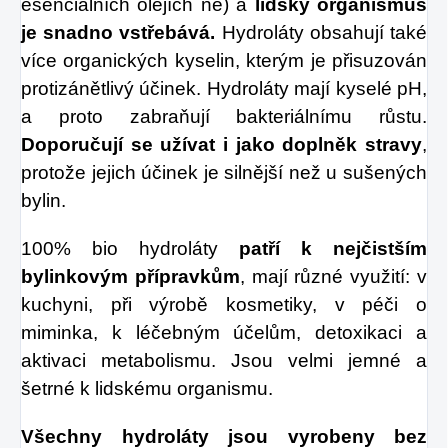
esenciálních olejích ne) a
lidský organismus
je snadno vstřebává.
Hydroláty obsahují také
více organických kyselin, kterým je přisuzován
protizánětlivý účinek. Hydroláty mají kyselé pH,
a proto zabraňují bakteriálnímu růstu.
Doporučují se užívat i jako doplněk stravy
,
protože jejich účinek je silnější než u sušených
bylin.
100% bio hydroláty
patří k nejčistším
bylinkovým přípravkům
, mají různé využití: v
kuchyni, při výrobě kosmetiky, v péči o
miminka, k léčebným účelům, detoxikaci a
aktivaci metabolismu. Jsou velmi jemné a
šetrné k lidskému organismu.
Všechny hydroláty jsou vyrobeny bez