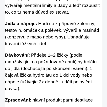
vytvářejí mentální limity a „tady a teď“ rozpustit
to, co tu nemá důvod existovat.
Jídla a nápoje:
Hodí se k přípravě zeleniny,
těstovin, omáček a polévek, vývarů a marinád
(konzervuje maso nebo ryby). Usnadňuje
trávení těžkých jídel.
Dávkování:
Přidejte 1–2 lžičky (podle
množství jídla a požadované chuti) hydrolátu
do jídla (dochucujte po skončení vaření). 1
čajová lžička hydrolátu do 1 dcl vody nebo
nápoje (užívejte 3x denně, u dětí poloviční
dávka).
Zpracování:
hlavní produkt parní destilace