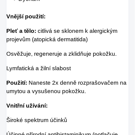
Vnější použití:
Pleť a tělo:
citlivá se sklonem k alergickým
projevům (atopická dermatitida)
Osvěžuje, regeneruje a zklidňuje pokožku.
Lymfatická a žilní slabost
Použití:
Naneste 2x denně rozprašovačem na
umytou a vysušenou pokožku.
Vnitřní užívání:
Široké spektrum účinků
Účinné přírodní antihistaminikum (potlačuje