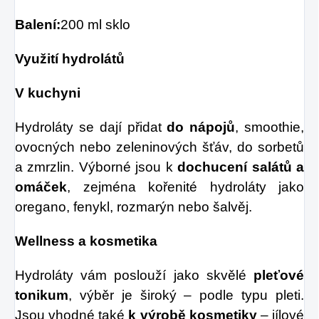
Balení:
200 ml sklo
Využití hydrolátů
V kuchyni
Hydroláty se dají přidat
do nápojů
, smoothie,
ovocných nebo zeleninových šťáv, do sorbetů
a zmrzlin. Výborné jsou k
dochucení salátů
a
omáček
, zejména kořenité hydroláty jako
oregano, fenykl, rozmarýn nebo šalvěj.
Wellness a kosmetika
Hydroláty vám poslouží jako skvělé
pleťové
tonikum
, výběr je široký – podle typu pleti.
Jsou vhodné také
k výrobě kosmetiky
– jílové