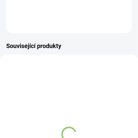
DETAILNÍ INFORMACE
ZEPTAT SE
HLÍDAT
Související produkty
VÍCE ZA MÉNĚ
VÍCE ZA MÉNĚ
9541
9122
SKLADEM
VYPREDANÉ
(>5 KS)
Závěsný talisman – 3
Altevita Kuličkové pero z
čínské mince 1 kus
recyklovaného papíru 1
105,65 Kč
ks