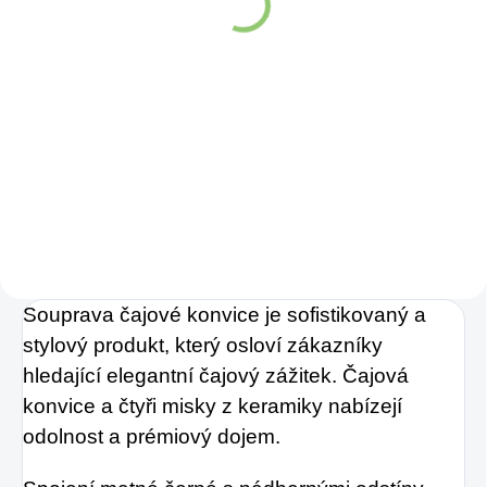
25,98 Kč
Do košíku
Hydro Balance
Watermelon
Electrolytes –
Dokonalá
hydratace
, která
mění pravidla hry!
Souprava čajové konvice je sofistikovaný a
stylový produkt, který osloví zákazníky
hledající elegantní čajový zážitek. Čajová
konvice a čtyři misky z keramiky nabízejí
odolnost a prémiový dojem.