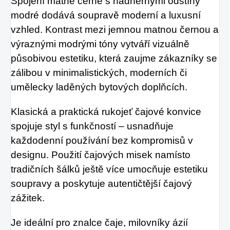
Spojení matné černé s nádhernými odstíny
modré dodává soupravě moderní a luxusní
vzhled. Kontrast mezi jemnou matnou černou a
výraznými modrými tóny vytváří vizuálně
působivou estetiku, která zaujme zákazníky se
zálibou v minimalistických, moderních či
umělecky laděných bytových doplňcích.
Klasická a praktická rukojeť čajové konvice
spojuje styl s funkčností – usnadňuje
každodenní používání bez kompromisů v
designu. Použití čajových misek namísto
tradičních šálků ještě více umocňuje estetiku
soupravy a poskytuje autentičtější čajový
zážitek.
Je ideální pro znalce čaje, milovníky ázií