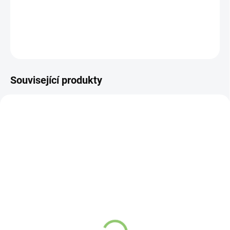
DETAILNÍ INFORMACE
ZEPTAT SE
HLÍDAT
Související produkty
TIP
9563
VÍCE ZA MÉNĚ
SKLADEM
(>5 KS)
Hydro Balance
Watermelon elektrolyty
4,7g