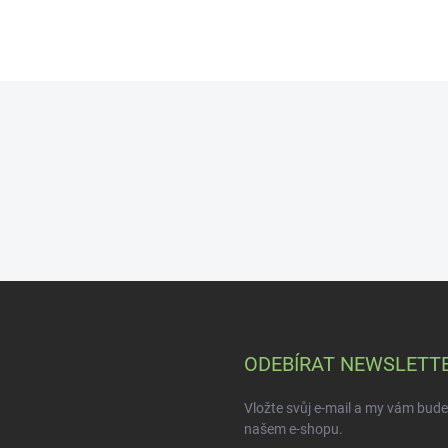
organizmus, stimuluje krvný
obeh a tým aj činnosť srdca a
dýchanie.
ODEBÍRAT NEWSLETT
Vložte svůj e-mail a my vám bud
našem e-shopu.