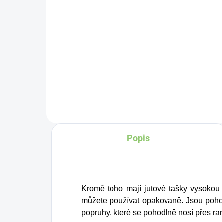
Do košíku
Hydro Balance
Watermelon Electrolytes
– Dokonalá
hydratace
,
která mění pravidla hry!
Popis
Kromě toho mají jutové tašky vysokou 
můžete používat opakovaně. Jsou poho
popruhy, které se pohodlně nosí přes r