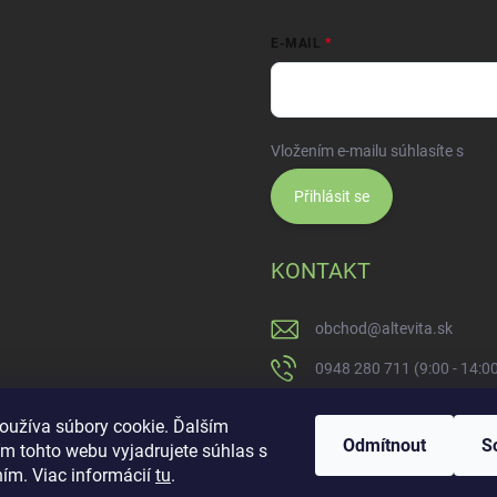
E-MAIL
Vložením e-mailu súhlasíte s
pod
Přihlásit se
KONTAKT
obchod
@
altevita.sk
0948 280 711 (9:00 - 14:0
Altevita.sk
oužíva súbory cookie. Ďalším
Odmítnout
S
m tohto webu vyjadrujete súhlas s
altevita
ním. Viac informácií
tu
.