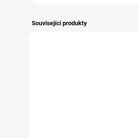
Související produkty
TIP
9563
VÍCE ZA MÉNĚ
SKLADEM
(>5 KS)
Hydro Balance
Watermelon elektrolyty
4,7g
25,98 Kč