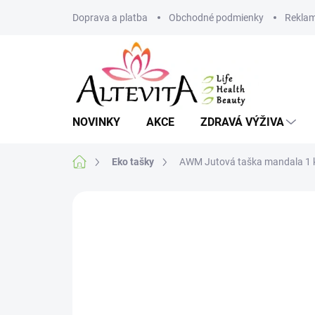
Přejít
Doprava a platba
Obchodné podmienky
Reklam
na
obsah
NOVINKY
AKCE
ZDRAVÁ VÝŽIVA
Domů
Eko tašky
AWM Jutová taška mandala 1 
Neohodnoceno
Podrobnosti hodnoce
VÍCE ZA MÉNĚ