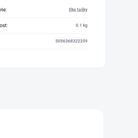
rie
:
Eko tašky
ost
:
0.1 kg
5056368322259
MAXIMÁLNA ZĽAVA
10%
MNOŽSTEVNÁ ZĽAVA