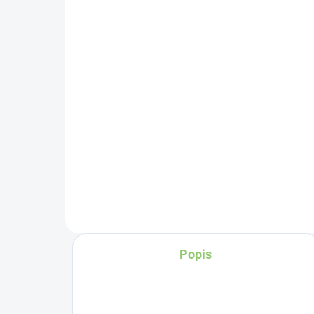
pi
recyklovaného papíru 1
šť
ks
35
21,43 Kč
Do košíku
Za
os
Ch
per
ma
vy
cer
Popis
Je
ží
os