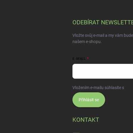
ODEBÍRAT NEWSLETT
Vložte svůj e-mail a my vám bud
našem e-shopu.
E-MAIL
Vložením e-mailu súhlasíte s
pod
Přihlásit se
KONTAKT