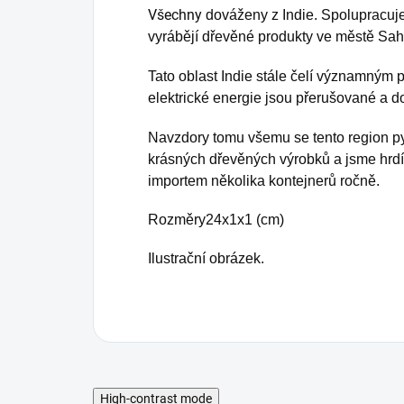
Všechny
dováženy z Indie. Spolupracuje
pa
vyrábějí dřevěné produkty ve městě Saha
Tato oblast Indie stále čelí významným 
elektrické energie jsou přerušované a d
Navzdory tomu všemu se tento region py
krásných dřevěných výrobků a jsme hrdí 
importem několika kontejnerů ročně.
Rozměry
24x1x1 (cm)
Ilustrační obrázek.
High-contrast mode