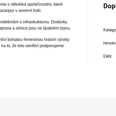
me s několika společnostmi, které
Dop
rných dnech.
ranpur v severní Indii.
problémům s infrastrukturou. Dodávky
oprava a silnice jsou ve špatném stavu.
Katego
šní bohatou řemeslnou historií výroby
Hmotn
na to, že toto odvětví podporujeme
EAN
: