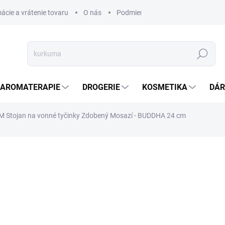
ácie a vrátenie tovaru
O nás
Podmienky ochrany osobných úda
Hledat
AROMATERAPIE
DROGERIE
KOSMETIKA
DÁR
 Stojan na vonné tyčinky Zdobený Mosazí - BUDDHA 24 cm
ní
ZNAČKA:
AWM
53,27 Kč
43,31 Kč bez DPH
Měrná
SKLADEM
(>5 KS)
cena: