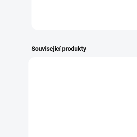
Související produkty
VÍCE ZA MÉNĚ
VÍCE Z
9541
SKLADEM
(>5 KS)
Cha
Altevita Kuličkové pero z