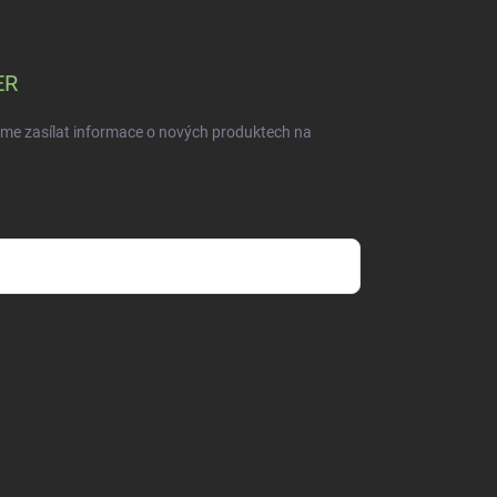
ER
eme zasílat informace o nových produktech na
mienkami ochrany osobných údajov