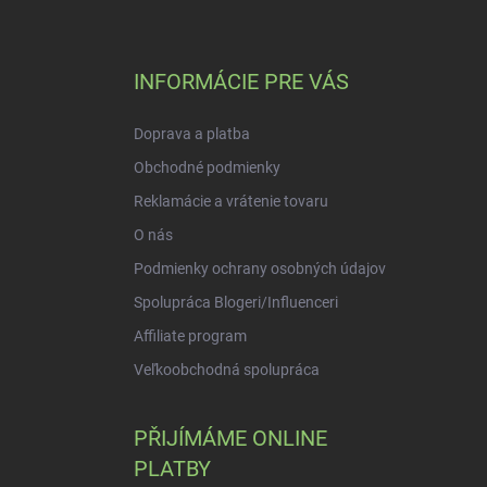
Z
á
p
a
INFORMÁCIE PRE VÁS
t
í
Doprava a platba
Obchodné podmienky
Reklamácie a vrátenie tovaru
O nás
Podmienky ochrany osobných údajov
Spolupráca Blogeri/Influenceri
Affiliate program
Veľkoobchodná spolupráca
PŘIJÍMÁME ONLINE
PLATBY