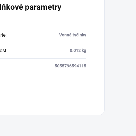
lňkové parametry
rie
:
Vonné tyčinky
ost
:
0.012 kg
5055796594115