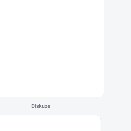
Watermelon elektrolyty
4,7g
25,91 Kč
l
Do košíku
ané
ou
Hydro Balance
elný
Watermelon Electrolytes
ejí
– Dokonalá
hydratace
,
nční
která mění pravidla hry!
ncí
zel
ky.
vce,
Diskuze
ete
 na