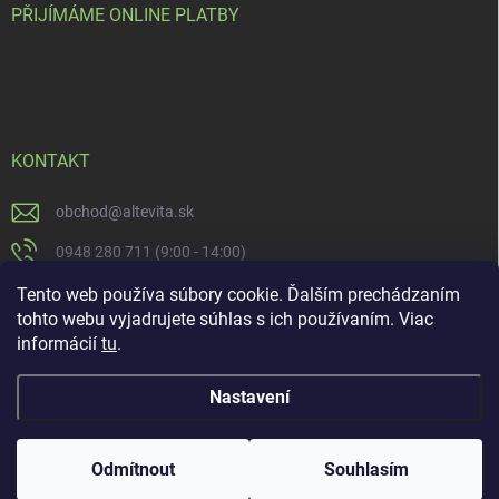
PŘIJÍMÁME ONLINE PLATBY
KONTAKT
obchod
@
altevita.sk
0948 280 711 (9:00 - 14:00)
Altevita.sk
Tento web používa súbory cookie. Ďalším prechádzaním
tohto webu vyjadrujete súhlas s ich používaním. Viac
altevita
informácií
tu
.
Nastavení
Copyright 2026
Altevita.sk - life - health - beauty
. Všechna práva vyhrazena.
Upravit nastavení cookies
Odmítnout
Souhlasím
Vytvořil Shoptet