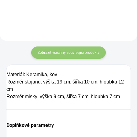
Charlie's Organics.
achátu s amazonitem.
Ručně vyrobeno v srdci
Tato perlivá voda s
Indie. Plochý design,
přírodní
elegantní a moderní,
maracujovou šťávou
krásně zvýrazňuje živé a
je vyrobena z BIO
energizující odstíny
certifikovaných
Zobrazit všechny související produkty
amazonitu.
přísad. Je skvělá k
uhašení žízně nebo
Materiál: Keramika, kov
jen jako osvěžení v
Rozměr stojanu: výška 19 cm, šířka 10 cm, hloubka 12
těchto parných
cm
Rozměr misky: výška 9 cm, šířka 7 cm, hloubka 7 cm
dnech.
Doplňkové parametry