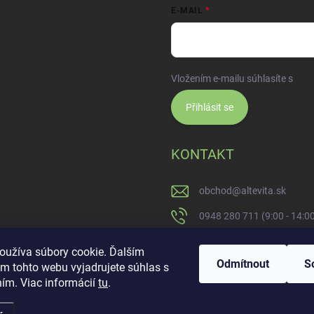
E-MAIL
Vložením e-mailu súhlasíte s
pod
Přihlásit se
KONTAKT
obchod
@
altevita.sk
0948 280 711 (9:00 - 14:0
Altevita.sk
oužíva súbory cookie. Ďalším
Odmítnout
S
m tohto webu vyjadrujete súhlas s
altevita
ním. Viac informácií
tu
.