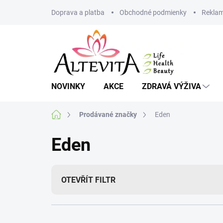
Přejít
Doprava a platba
Obchodné podmienky
Reklam
na
obsah
NOVINKY
AKCE
ZDRAVÁ VÝŽIVA
Domů
Prodávané značky
Eden
Eden
OTEVŘÍT FILTR
Ř