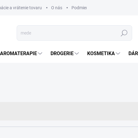
ácie a vrátenie tovaru
O nás
Podmienky ochrany osobných úda
Hledat
AROMATERAPIE
DROGERIE
KOSMETIKA
DÁR