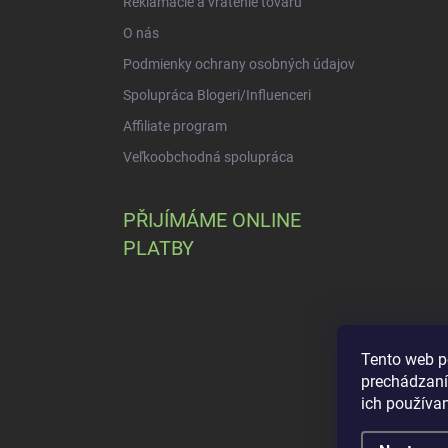
Reklamácie a vrátenie tovaru
O nás
Podmienky ochrany osobných údajov
Spolupráca Blogeri/Influenceri
Affiliate program
Veľkoobchodná spolupráca
PŘIJÍMÁME ONLINE
PLATBY
Tento web p
prechádzaní
ich používa