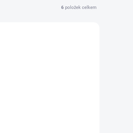
6
položek celkem
CE ZA MÉNĚ
9205
SKLADEM
(4 KS)
Eden Aromalampa závěsná se