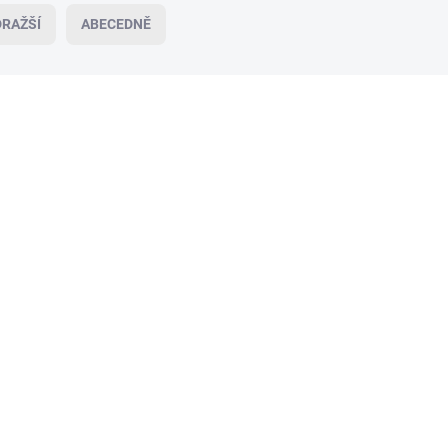
RAŽŠÍ
ABECEDNĚ
VÍCE ZA MÉNĚ
VÍ
13289/ZLT
SKLADEM
(3 KS)
Eden Aromalampa závěsná se