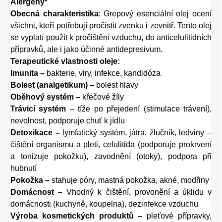
Alergeny*
Obecná charakteristika
: Grepový esenciální olej ocení
všichni, kteří potřebují pročistit zvenku i zevnitř. Tento olej
se vyplatí použít k pročištění vzduchu, do anticelulitidních
přípravků, ale i jako účinné antidepresivum.
Terapeutické vlastnosti oleje:
Imunita –
bakterie, viry, infekce, kandidóza
Bolest (analgetikum) –
bolest hlavy
Oběhový systém –
křečové žíly
Trávicí systém
– tíže po přejedení (stimulace trávení),
nevolnost, podporuje chuť k jídlu
Detoxikace –
lymfatický systém, játra, žlučník, ledviny –
čištění organismu a pleti, celulitida (podporuje prokrvení
a tonizuje pokožku), zavodnění (otoky), podpora při
hubnutí
Pokožka –
stahuje póry, mastná pokožka, akné, modřiny
Domácnost –
Vhodný k čištění, provonění a úklidu v
domácnosti (kuchyně, koupelna), dezinfekce vzduchu
Výroba kosmetických produktů –
pleťové přípravky,