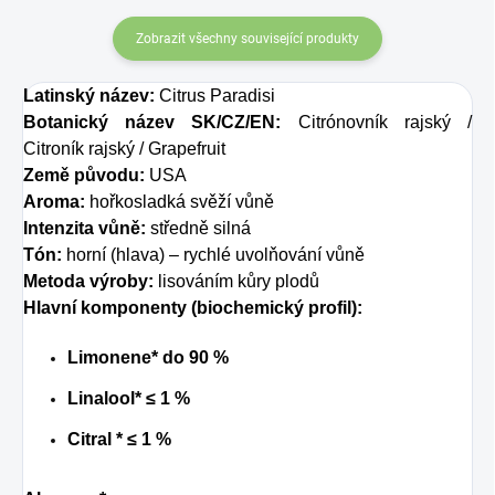
Zobrazit všechny související produkty
Latinský název:
Citrus Paradisi
Botanický název SK/CZ/EN:
Citrónovník rajský /
Citroník rajský / Grapefruit
Země původu:
USA
Aroma:
hořkosladká svěží vůně
Intenzita vůně:
středně silná
Tón:
horní (hlava) – rychlé uvolňování vůně
Metoda výroby:
lisováním kůry plodů
Hlavní komponenty (biochemický profil):
Limonene* do 90 %
Linalool*
≤ 1 %
Citral *
≤ 1 %