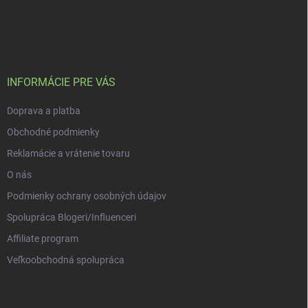
Z
á
p
a
t
í
INFORMÁCIE PRE VÁS
Doprava a platba
Obchodné podmienky
Reklamácie a vrátenie tovaru
O nás
Podmienky ochrany osobných údajov
Spolupráca Blogeri/Influenceri
Affiliate program
Veľkoobchodná spolupráca