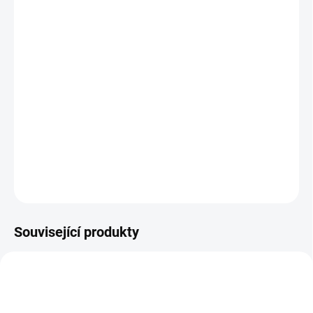
Zdarma od nás dostanete
+ Altevita Neglazovaná keramická podložka 1 ks
v hodnotě 101,34 Kč
Povzbuzení – Revitalizace – Osvěžení
Zaručený terapeutický účinek
DETAILNÍ INFORMACE
ZEPTAT SE
HLÍDAT
Související produkty
VÍCE ZA MÉNĚ
VÍCE ZA MÉNĚ
9541
11813