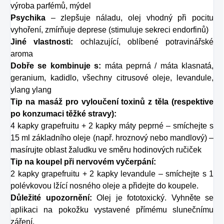
výroba parfémů, mýdel
Psychika
– zlepšuje náladu, olej vhodný při pocitu
vyhoření, zmírňuje deprese (stimuluje sekreci endorfinů)
Jiné vlastnosti:
ochlazující, oblíbené potravinářské
aroma
Dobře se kombinuje s:
máta peprná / máta klasnatá,
geranium, kadidlo, všechny citrusové oleje, levandule,
ylang ylang
Tip na masáž pro vyloučení toxinů z těla (respektive
po konzumaci těžké stravy):
4 kapky grapefruitu + 2 kapky máty peprné – smíchejte s
15 ml základního oleje (např. hroznový nebo mandlový) –
masírujte oblast žaludku ve směru hodinových ručiček
Tip na koupel při nervovém vyčerpání:
2 kapky grapefruitu + 2 kapky levandule – smíchejte s 1
polévkovou lžící nosného oleje a přidejte do koupele.
Důležité upozornění:
Olej je fototoxický. Vyhněte se
aplikaci na pokožku vystavené přímému slunečnímu
záření.