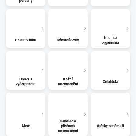
poruchy
Imunita
Bolest v krku
Dýchací cesty
organismu
Únava a
Kožní
Celulitida
vyčerpanost
onemocnění
Candida a
Akné
plísňová
Vrásky a stárnutí
onemocnění