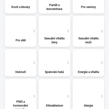
Paměť a
Kosti a klouby
Pro seniory
koncentrace
Sexuální vitalita
Sexuální vitalita
Pro děti
ženy
muži
Hubnutí
Spalování tuků
Energie a vitalita
PMS a
hormonální
Klimakterium
Alergie