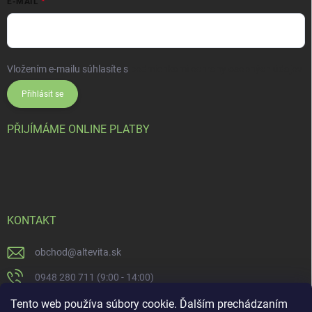
E-MAIL
Vložením e-mailu súhlasíte s
podmienkami ochrany osobných údajov
Přihlásit se
PŘIJÍMÁME ONLINE PLATBY
KONTAKT
obchod
@
altevita.sk
0948 280 711 (9:00 - 14:00)
Altevita.sk
Tento web používa súbory cookie. Ďalším prechádzaním