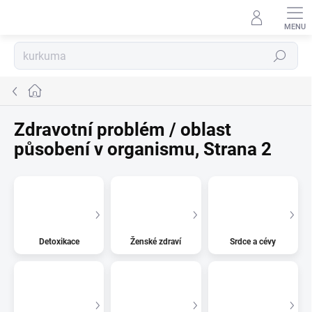
Přejít
na
obsah
Hledat
Domů
Zdravotní problém / oblast
působení v organismu
, Strana 2
Detoxikace
Ženské zdraví
Srdce a cévy