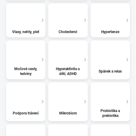
Vlasy, nehty, pleť
Cholesterol
Hypertenze
Močové cesty,
Hyperaktivita u
Spánek a relax
ledviny
dětí, ADHD
Probiotika a
Podpora trávení
Mikrobiom
prebiotika