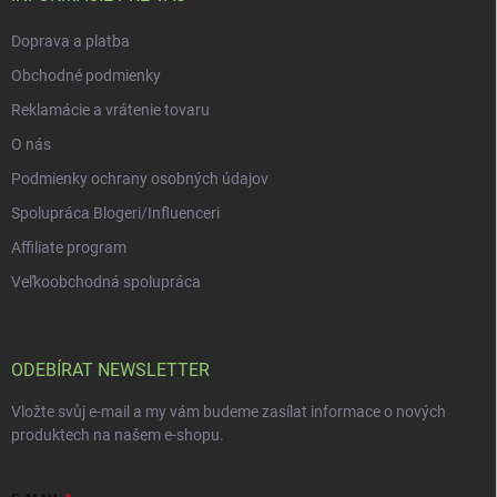
p
i
Doprava a platba
s
u
Obchodné podmienky
Reklamácie a vrátenie tovaru
O nás
Podmienky ochrany osobných údajov
Spolupráca Blogeri/Influenceri
Affiliate program
Veľkoobchodná spolupráca
ODEBÍRAT NEWSLETTER
Vložte svůj e-mail a my vám budeme zasílat informace o nových
produktech na našem e-shopu.