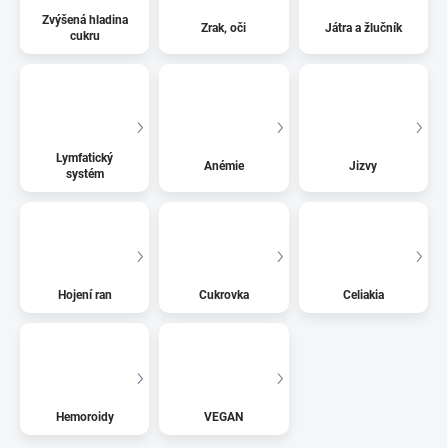
Zvýšená hladina
Zrak, oči
Játra a žlučník
cukru
Lymfatický
Anémie
Jizvy
systém
Hojení ran
Cukrovka
Celiakia
Hemoroidy
VEGAN